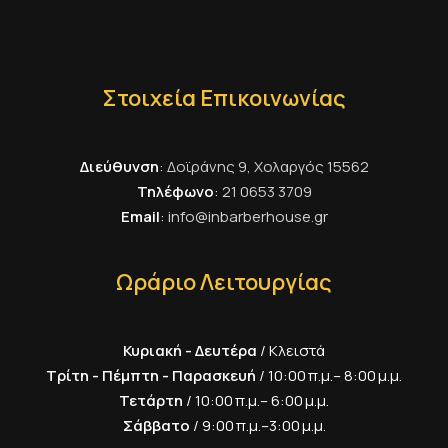
Στοιχεία Επικοινωνίας
Διεύθυνση
:
Δοϊράνης 9, Χολαργός 15562
Τηλέφωνο
:
21 0653 3709
Email
:
info@inbarberhouse.gr
Ωράριο Λειτουργίας
Κυριακή - Δευτέρα
/ Κλειστά
Τρίτη - Πέμπτη - Παρασκευή
/ 10:00 π.μ.– 8:00 μ.μ.
Τετάρτη
/ 10:00 π.μ.– 6:00 μ.μ.
Σάββατο
/ 9:00 π.μ.–3:00 μ.μ.