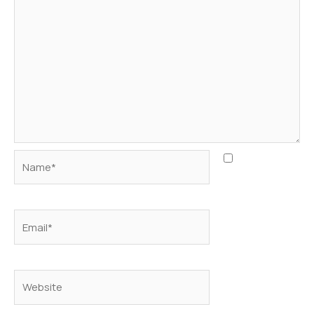
Name*
Save my
name, email,
and website in
this browser
Email*
for the next
time I
comment.
Website