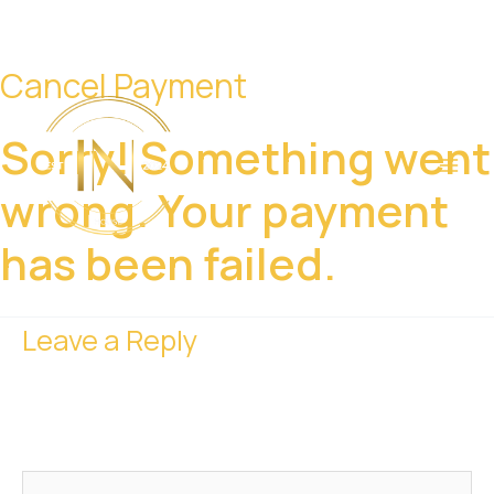
Cancel Payment
Skip
MAI
to
MEN
content
Sorry! Something went
wrong. Your payment
has been failed.
Leave a Reply
Your email address will not be published.
Required fields
are marked
*
Comment
*