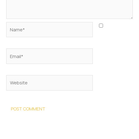
Name*
Save my
name, email,
and website in
this browser
Email*
for the next
time I
comment.
Website