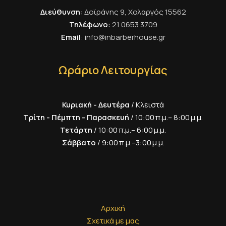
Διεύθυνση
:
Δοϊράνης 9, Χολαργός 15562
Τηλέφωνο
:
21 0653 3709
Email
:
info@inbarberhouse.gr
Ωράριο Λειτουργίας
Κυριακή - Δευτέρα
/ Κλειστά
Τρίτη - Πέμπτη - Παρασκευή
/ 10:00 π.μ.– 8:00 μ.μ.
Τετάρτη
/ 10:00 π.μ.– 6:00 μ.μ.
Σάββατο
/ 9:00 π.μ.–3:00 μ.μ.
Αρχική
Σχετικά με μας